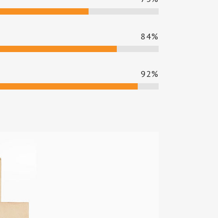
84
%
92
%