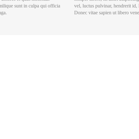
milique sunt in culpa qui officia
vel, luctus pulvinar, hendrerit i
uga.
Donec vitae sapien ut libero vene