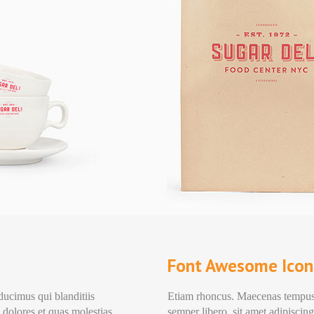
Font Awesome Icon
ducimus qui blanditiis
Etiam rhoncus. Maecenas tempus
 dolores et quas molestias
semper libero, sit amet adipisc