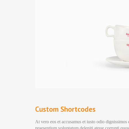
Custom Shortcodes
At vero eos et accusamus et iusto odio dignissimos 
praesentium voluptatum deleniti atque corrupti quos