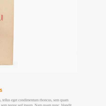
s
, tellus eget condimentum rhoncus, sem quam
ing sem neque sed ipsum. Nam quam nunc, blandit