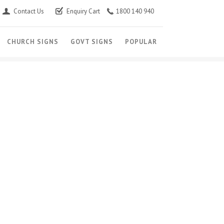
Contact Us
Enquiry Cart
1800 140 940
CHURCH SIGNS
GOVT SIGNS
POPULAR