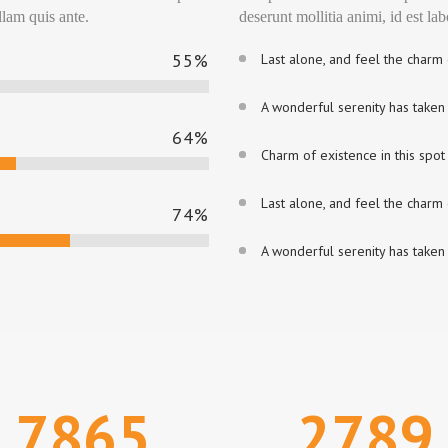
llam quis ante.
deserunt mollitia animi, id est l
55
%
Last alone, and feel the charm 
A wonderful serenity has taken
64
%
Charm of existence in this spo
Last alone, and feel the charm 
74
%
A wonderful serenity has taken
7865
2789