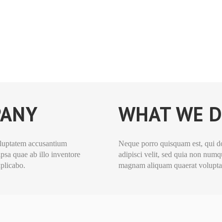
PANY
WHAT WE D
voluptatem accusantium
Neque porro quisquam est, qui do
sa quae ab illo inventore
adipisci velit, sed quia non num
xplicabo.
magnam aliquam quaerat volupta