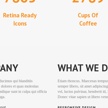
Retina Ready
Cups Of
Icons
Coffee
PANY
WHAT WE D
ducimus qui blanditiis
Etiam rhoncus. Maecenas tempus
 dolores et quas molestias
semper libero, sit amet adipisc
milique sunt in culpa qui officia
vel, luctus pulvinar, hendrerit i
uga.
Donec vitae sapien ut libero vene
 spot
RESPONSIVE DESIGN