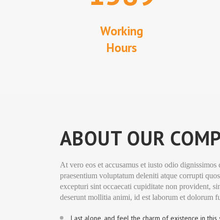
Working
Hours
ABOUT OUR COM
At vero eos et accusamus et iusto odio dignissimos 
praesentium voluptatum deleniti atque corrupti quos
excepturi sint occaecati cupiditate non provident, si
deserunt mollitia animi, id est laborum et dolorum f
Last alone, and feel the charm of existence in this