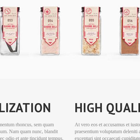
ALIZATION
HIGH QUAL
dimentum rhoncus, sem quam
At vero eos et accusamus et iusto
ipsum. Nam quam nunc, blandit
praesentium voluptatum deleniti a
nec odio et ante tincidunt tempus.
excepturi sint occaecati cupiditat